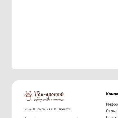
Компа
Инфор
2026 © Компания «Пан прокат».
Отзыв
Портф