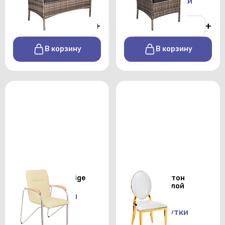
От 2200 р./сутки
От 1600 р./сутки
-
+
-
+
В корзину
В корзину
Кресло Samba beige
Стул Вашингтон
золотой с белой
подушкой
От 700 р./сутки
От 700 р./сутки