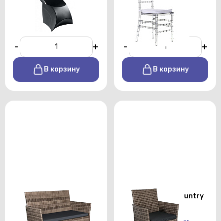
подушкой
От 600 р./сутки
От 320 р./сутки
-
+
-
+
В корзину
В корзину
Диван ротанг country
Кресло ротанг country
style
style