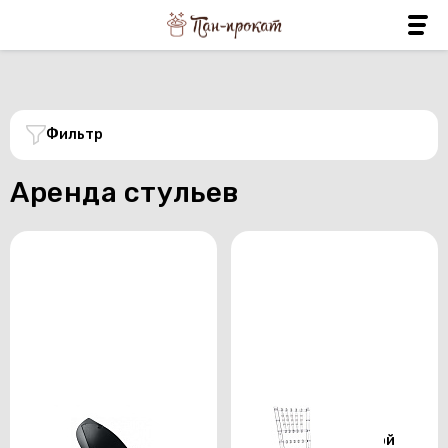
Фильтр
Аренда стульев
Кресло-стул FlexUS
Cтулья кьявари
black
прозрачные с белой