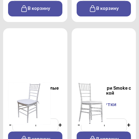
В корзину
В корзину
Cтулья кьявари белые
Cтулья кьявари Smoke с
металл. с белой
белой подушкой
подушкой
От 370 р./сутки
От 320 р./сутки
-
+
-
+