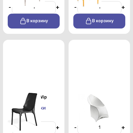
-
+
-
+
В корзину
В корзину
Стул Sheffilton Vip
Кресло-стул FlexUS
white
От 350 р./сутки
От 700 р./сутки
-
+
-
+