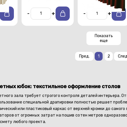
-
+
-
+
Показать
еще
Пред.
1
2
След
етных юбок: текстильное оформление столов
етного зала требует строгого контроля деталей интерьера. 
ользование специальной драпировки полностью решает пробле
ический или пластиковый каркас от верхней кромки до самого
аторов от огромных затрат на пошив сотен метров одноразов
смету любого проекта.