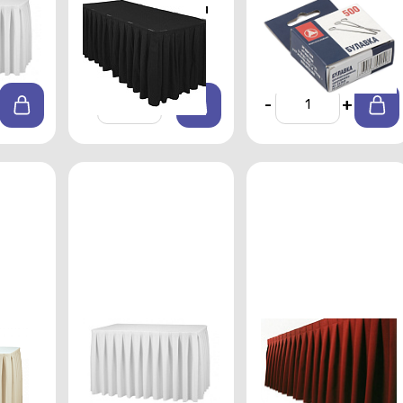
ная
Черная фуршетная
Булавки упаковка
,8 м
юбка длиной 5,8 м
(500шт)
утки
От 1000 р./сутки
От 500 р./сутки
-
+
-
+
бка
Белая фуршетная
Бордовая
ь
юбка длиной 2,9 м
фуршетная юбка
длиной 5,8 м
От 600 р./сутки
утки
От 1000 р./сутки