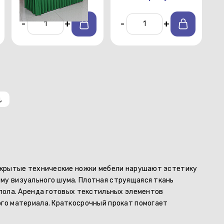
-
+
-
+
.
Открытые технические ножки мебели нарушают эстетику
му визуального шума. Плотная струящаяся ткань
 пола. Аренда готовых текстильных элементов
Тех
ого материала. Краткосрочный прокат помогает
Изд
гля