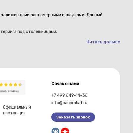
пол
е заложенными равномерными складками. Данный
Скл
отт
йтеринга под столешницами.
Читать дальше
Связь с нами
+7 499 649-14-36
info@panprokat.ru
Официальный
поставщик
Заказать звонок