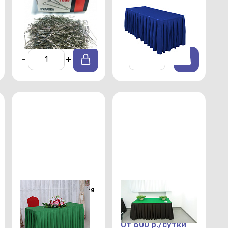
Булавки упаковка
Синяя фуршетная
(1000шт)
юбка длиной 5,8 м
От 850 р./сутки
От 1000 р./сутки
-
+
-
+
Зеленая фуршетная
Фуршетная юбка
юбка длиной 2,9 м
длиной 2,9 м
шоколадного цвета
От 600 р./сутки
От 600 р./сутки