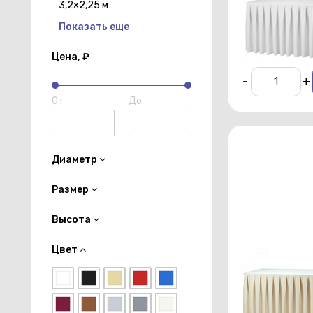
3,2×2,25 м
Белая фуршет
юбка длиной 5
Показать еще
От 1000 р./с
Цена, ₽
-
+
От
До
Диаметр
Размер
Высота
Цвет
Фуршетная ю
цвета шампан
длиной 5,8 м
От 1000 р./с