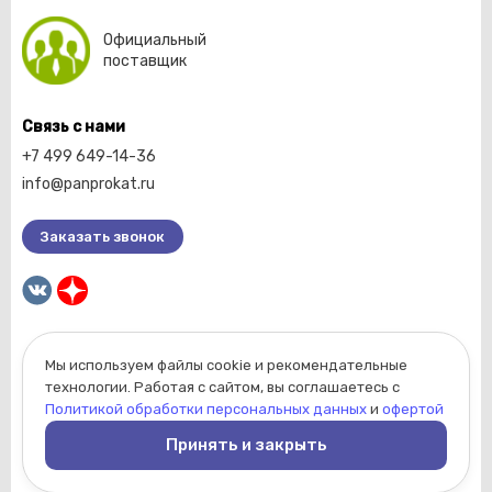
Официальный
поставщик
Связь с нами
+7 499 649-14-36
info@panprokat.ru
Заказать звонок
Мы используем файлы cookie и рекомендательные
2026 © Компания «Пан прокат».
технологии. Работая с сайтом, вы соглашаетесь с
Вся информация, размещенная на сайте, носит
Политикой обработки персональных данных
и
офертой
ознакомительный характер и не является
Принять и закрыть
публичной офертой, определяемой положениями
Статьи 437 Гражданского кодекса РФ.