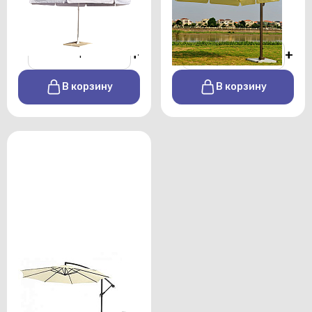
От 8000 р./сутки
От 5500 р./сутки
-
+
-
+
В корзину
В корзину
Зонт Д 2,7м
От 5000 р./сутки