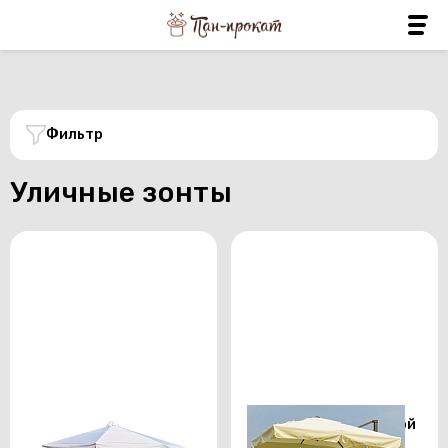
Фильтр
Уличные зонты
Зонт с центрально
Зонт с боковой опорой
опорой диаметр 5м
3х3 про