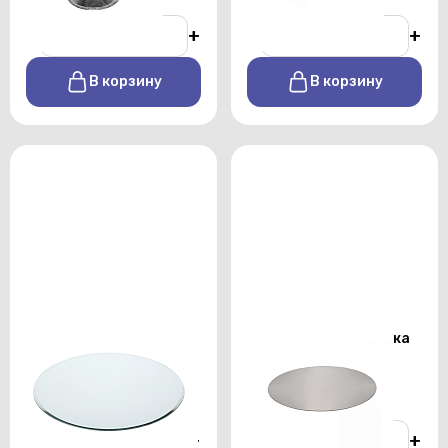
-
+
-
+
В корзину
В корзину
Аренда круглого
Прозрачная накладка
зеркала на стол
на коктельный стол
От 500 р./сутки
От 250 р./сутки
-
+
-
+