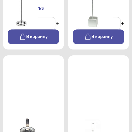
От 100 р./сутки
От 50 р./сутки
-
+
-
+
В корзину
В корзину
Держатель для
Держатель для
номерков 5см
номерков 20см
От 40 р./сутки
От 80 р./сутки