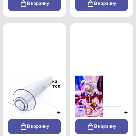
В корзину
В корзину
Прозрачная накладка
Оформление
на прямоугольный стол
праздников
От 500 р./сутки
-
+
-
+
В корзину
В корзину