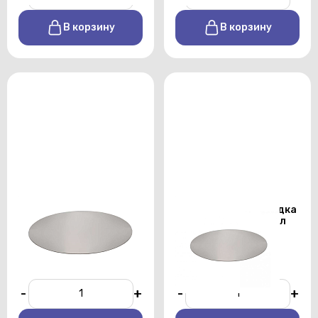
В корзину
В корзину
Накладка на
Пластиковая накладка
коктейльный стол
на коктейльный стол
д70см белая
80см
От 250 р./сутки
От 250 р./сутки
-
+
-
+