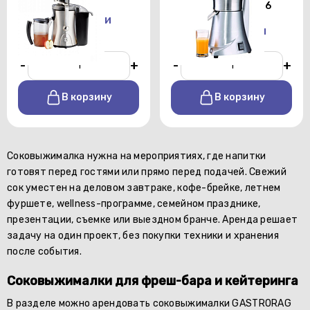
GASTRORAG SJ-CJ6
От 1500 р./сутки
От 2000 р./сутки
-
+
-
+
В корзину
В корзину
Соковыжималка нужна на мероприятиях, где напитки
готовят перед гостями или прямо перед подачей. Свежий
сок уместен на деловом завтраке, кофе-брейке, летнем
фуршете, wellness-программе, семейном празднике,
презентации, съемке или выездном бранче. Аренда решает
задачу на один проект, без покупки техники и хранения
после события.
Соковыжималки для фреш-бара и кейтеринга
В разделе можно арендовать соковыжималки GASTRORAG