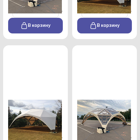
-
+
-
+
В корзину
В корзину
Деревянный шатер 36
Деревянный шатер
кв.м
прозрачный 36 кв.м
От 195000 р./сутки
От 199000 р./сутки
-
+
-
+