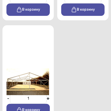
В корзину
В корзину
Деревянный пол для
шатра
От 450 р./сутки
-
+
В корзину