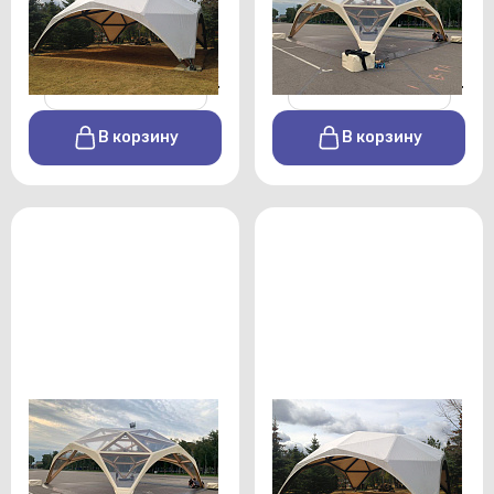
От 215000 р./сутки
От 220000 р./сутки
-
+
-
+
В корзину
В корзину
Деревянный шатер
Деревянный шатер 100
прозрачный 100 кв.м
кв.м
От 250000 р./сутки
От 240000 р./сутки