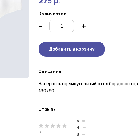
275 р.
Количество
-
+
Добавить в корзину
Описание
Наперон на прямоугольный стол бордового цв
180х80
Отзывы
5
4
0
3