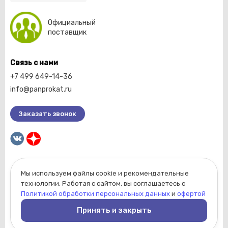
Официальный
поставщик
Связь с нами
+7 499 649-14-36
info@panprokat.ru
Заказать звонок
Мы используем файлы cookie и рекомендательные
2026 © Компания «Пан прокат».
технологии. Работая с сайтом, вы соглашаетесь с
Вся информация, размещенная на сайте, носит
Политикой обработки персональных данных
и
офертой
ознакомительный характер и не является
Принять и закрыть
публичной офертой, определяемой положениями
Статьи 437 Гражданского кодекса РФ.