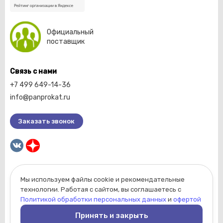
Официальный
поставщик
Связь с нами
+7 499 649-14-36
info@panprokat.ru
Заказать звонок
Мы используем файлы cookie и рекомендательные
2026 © Компания «Пан прокат».
технологии. Работая с сайтом, вы соглашаетесь с
Вся информация, размещенная на сайте, носит
Политикой обработки персональных данных
и
офертой
ознакомительный характер и не является
Принять и закрыть
публичной офертой, определяемой положениями