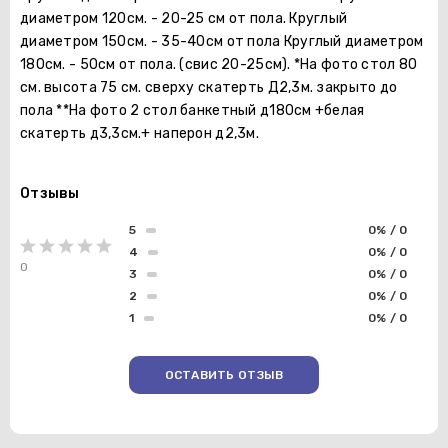
диаметром 120см. - 20-25 см от пола. Круглый
диаметром 150см. - 35-40см от пола Круглый диаметром
180см. - 50см от пола. (свис 20-25см). *На фото стол 80
см. высота 75 см. сверху скатерть Д2,3м. закрыто до
пола **На фото 2 стол банкетный д180см +белая
скатерть д3,3см.+ наперон д2,3м.
Отзывы
5
0% / 0
4
0% / 0
0
3
0% / 0
2
0% / 0
1
0% / 0
ОСТАВИТЬ ОТЗЫВ