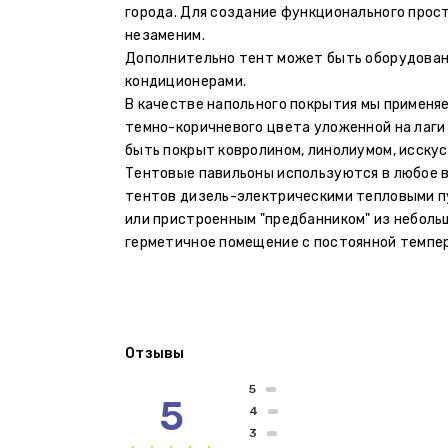
города. Для создание функционального прос
незаменим.
Дополнительно тент может быть оборудован
кондиционерами.
В качестве напольного покрытия мы применя
темно-коричневого цвета уложенной на лаги
быть покрыт ковролином, линолиумом, исску
Тентовые павильоны используются в любое вр
тентов дизель-электрическими тепловыми пу
или пристроенным "предбанником" из неболь
герметичное помещение с постоянной темпер
Отзывы
5
5
4
3