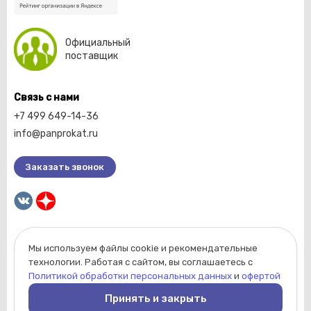
Официальный
поставщик
Связь с нами
+7 499 649-14-36
info@panprokat.ru
Заказать звонок
Мы используем файлы cookie и рекомендательные
2026 © Компания «Пан прокат».
технологии. Работая с сайтом, вы соглашаетесь с
Вся информация, размещенная на сайте, носит
Политикой обработки персональных данных
и
офертой
ознакомительный характер и не является
Принять и закрыть
публичной офертой, определяемой положениями