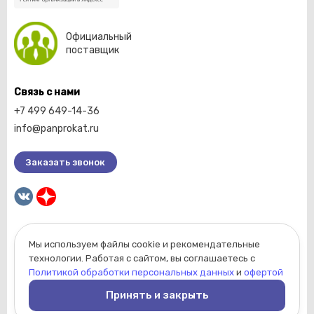
Официальный
поставщик
Связь с нами
+7 499 649-14-36
info@panprokat.ru
Заказать звонок
Мы используем файлы cookie и рекомендательные
2026 © Компания «Пан прокат».
технологии. Работая с сайтом, вы соглашаетесь с
Вся информация, размещенная на сайте, носит
Политикой обработки персональных данных
и
офертой
ознакомительный характер и не является
Принять и закрыть
публичной офертой, определяемой положениями
Статьи 437 Гражданского кодекса РФ.