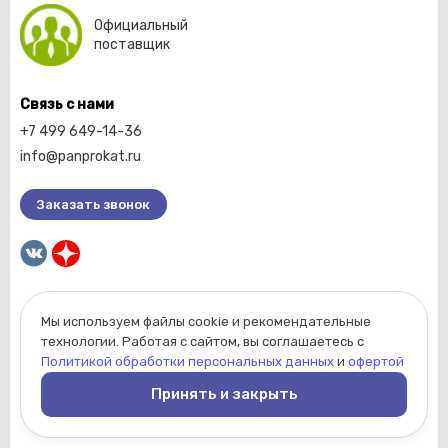
Официальный
поставщик
Связь с нами
+7 499 649-14-36
info@panprokat.ru
Заказать звонок
Мы используем файлы cookie и рекомендательные
2026 © Компания «Пан прокат».
технологии. Работая с сайтом, вы соглашаетесь с
Вся информация, размещенная на сайте, носит
Политикой обработки персональных данных
и
офертой
ознакомительный характер и не является
Принять и закрыть
публичной офертой, определяемой положениями
Статьи 437 Гражданского кодекса РФ.