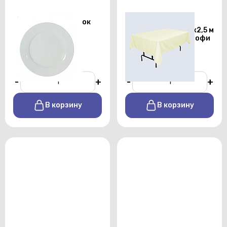
Тарелка для закусок
Скатерть
Chan Wave 225 мм
прямоугольная 1,5х2,5 м
бежевого цвета профи
От 25 р./сутки
От 450 р./сутки
-
+
-
+
В корзину
В корзину