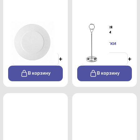
Тарелка закусочная
Держатель для
Shoenwald 28см
номерков 25см
От 140 р./сутки
От 100 р./сутки
-
+
-
+
В корзину
В корзину