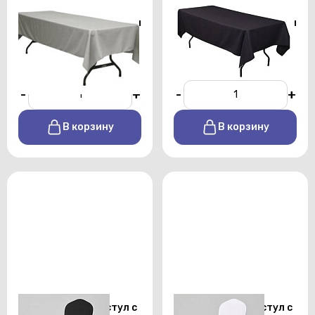
Скатерть
Скатерть
прямоугольная 1,5х2,5 м
прямоугольная 1,5х2,5 м
серого цвета профи
черного цвета профи
От 450 р./сутки
От 450 р./сутки
-
+
-
+
В корзину
В корзину
Стрейч чехол на стул с
Стрейч чехол на стул с