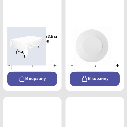
Скатерть
Тарелка
прямоугольная 1,5х2,5 м
подстановочная
белого цвета профи
Shoenwald 32см
От 450 р./сутки
От 170 р./сутки
-
+
-
+
В корзину
В корзину