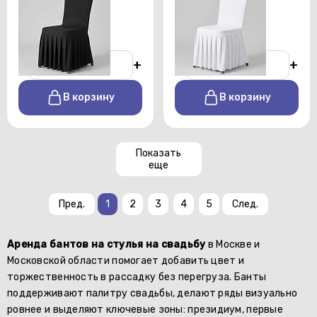
юбкой черный
юбкой белый
От 150 р./сутки
От 150 р./сутки
-
+
-
+
В корзину
В корзину
Показать
еще
Пред.
1
2
3
4
5
След.
Аренда бантов на стулья на свадьбу
в Москве и
Московской области помогает добавить цвет и
торжественность в рассадку без перегруза. Банты
поддерживают палитру свадьбы, делают ряды визуально
ровнее и выделяют ключевые зоны: президиум, первые