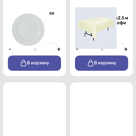
Тарелка для закусок
Скатерть
Chan Wave 225 мм
прямоугольная 1,5х2,5 м
бежевого цвета профи
От 25 р./сутки
От 450 р./сутки
-
+
-
+
В корзину
В корзину