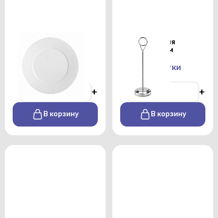
Тарелка закусочная
Держатель для
Shoenwald 28см
номерков 25см
От 140 р./сутки
От 100 р./сутки
-
+
-
+
В корзину
В корзину