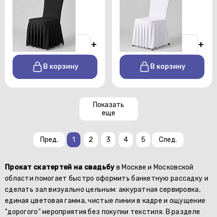
юбкой черный
юбкой белый
От 150 р./сутки
От 150 р./сутки
-
+
-
+
В корзину
В корзину
Показать
еще
Пред.
1
2
3
4
5
След.
Прокат скатертей на свадьбу
в Москве и Московской
области помогает быстро оформить банкетную рассадку и
сделать зал визуально цельным: аккуратная сервировка,
единая цветовая гамма, чистые линии в кадре и ощущение
"дорогого" мероприятия без покупки текстиля. В разделе