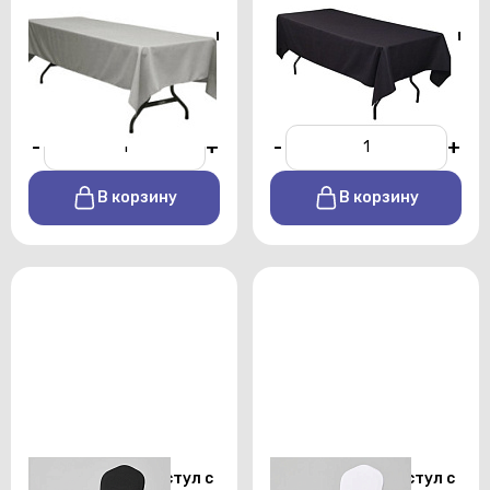
Скатерть
Скатерть
прямоугольная 1,5х2,5 м
прямоугольная 1,5х2,5 м
серого цвета профи
черного цвета профи
От 450 р./сутки
От 450 р./сутки
-
+
-
+
В корзину
В корзину
Стрейч чехол на стул с
Стрейч чехол на стул с