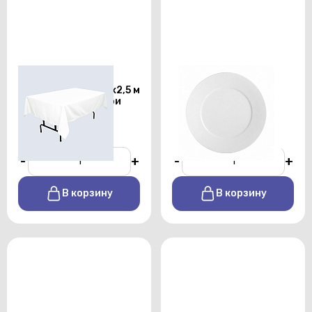
Скатерть
Тарелка
прямоугольная 1,5х2,5 м
подстановочная
белого цвета профи
Shoenwald 32см
От 450 р./сутки
От 170 р./сутки
-
+
-
+
В корзину
В корзину