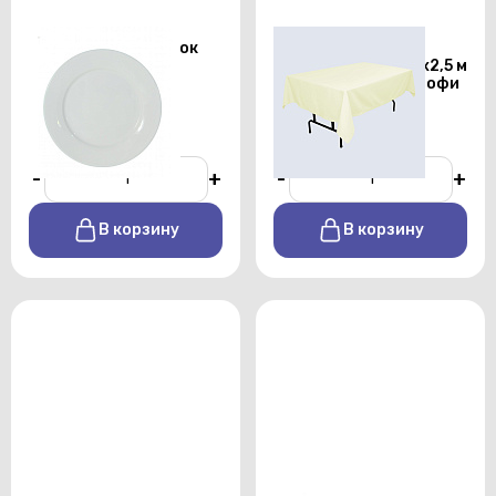
Тарелка для закусок
Скатерть
Chan Wave 225 мм
прямоугольная 1,5х2,5 м
бежевого цвета профи
От 25 р./сутки
От 450 р./сутки
-
+
-
+
В корзину
В корзину