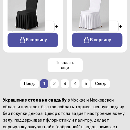
юбкой черный
юбкой белый
От 150 р./сутки
От 150 р./сутки
-
+
-
+
В корзину
В корзину
Показать
еще
Пред.
1
2
3
4
5
След.
Украшение стола на свадьбу
в Москве и Московской
области помогает быстро собрать торжественную подачу
без покупки декора. Декор стола задает настроение всему
залу: поддерживает флористику и палитру, делает
сервировку аккуратной и "собранной" в кадре, помогает