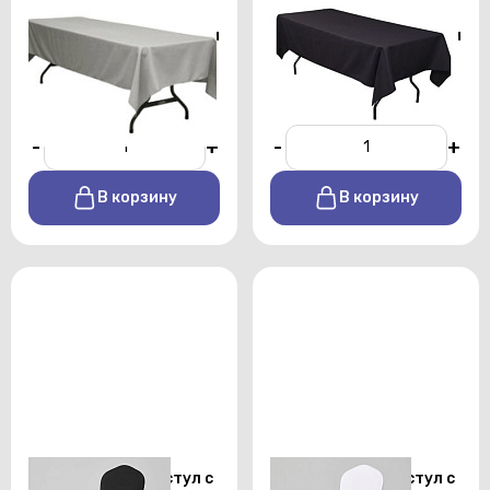
Скатерть
Скатерть
прямоугольная 1,5х2,5 м
прямоугольная 1,5х2,5 м
серого цвета профи
черного цвета профи
От 450 р./сутки
От 450 р./сутки
-
+
-
+
В корзину
В корзину
Стрейч чехол на стул с
Стрейч чехол на стул с