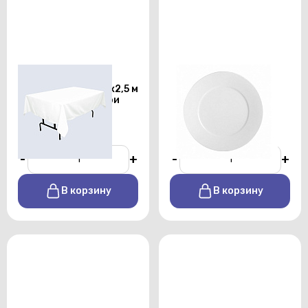
Скатерть
Тарелка
прямоугольная 1,5х2,5 м
подстановочная
белого цвета профи
Shoenwald 32см
От 450 р./сутки
От 170 р./сутки
-
+
-
+
В корзину
В корзину