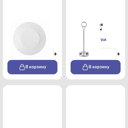
Тарелка закусочная
Держатель для
Shoenwald 28см
номерков 25см
От 140 р./сутки
От 100 р./сутки
-
+
-
+
В корзину
В корзину