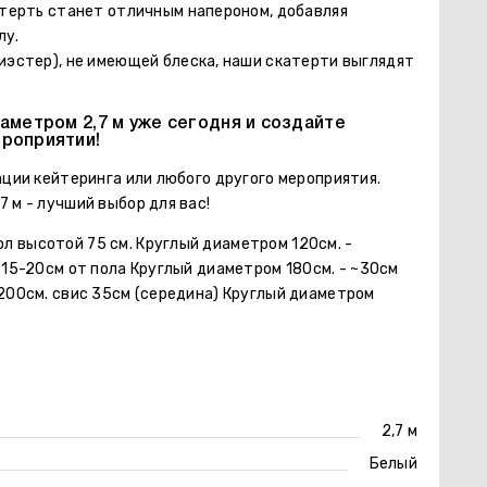
атерть станет отличным напероном, добавляя
лу.
иэстер), не имеющей блеска, наши скатерти выглядят
аметром 2,7 м уже сегодня и создайте
роприятии!
ации кейтеринга или любого другого мероприятия.
 м - лучший выбор для вас!
л высотой 75 см. Круглый диаметром 120см. -
 15-20см от пола Круглый диаметром 180см. - ~30см
 200см. свис 35см (середина) Круглый диаметром
2,7 м
Белый