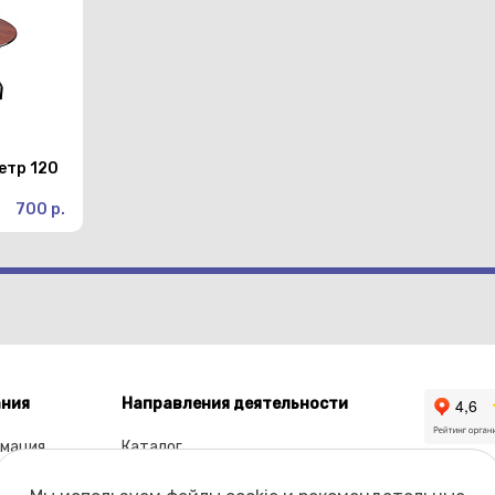
етр 120
700 р.
ния
Направления деятельности
мация
Каталог
ы