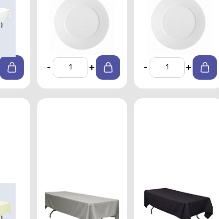
я
подстановочная
Shoenwald 28см
го
Shoenwald 32см
От 140 р./сутки
От 170 р./сутки
тки
-
+
-
+
Скатерть
Скатерть
я
прямоугольная
прямоугольная
вого
1,5х2,5 м серого
1,5х2,5 м черного
цвета профи
цвета профи