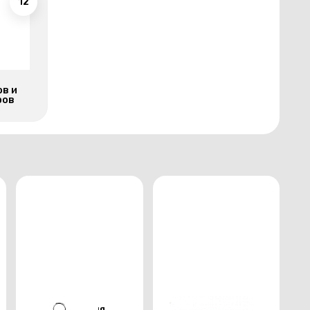
12
ов и
ров
Держатель для
Тарелка для