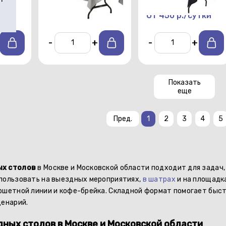
тки
От 450 р./сутки
От 450 р./сутки
-
+
-
+
Показать
еще
Пред.
1
2
3
4
5
ых столов
в Москве и Московской области подходит для задач,
пользовать на выездных мероприятиях,
в шатрах
и на площадка
ршетной линии и кофе-брейка. Складной формат помогает быст
ценарий.
ных столов в Москве и Московской области