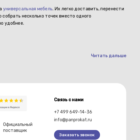
Для
на
универсальная мебель
. Их легко доставить, перенести
отд
о собрать несколько точек вместо одного
мар
о удобнее.
Сто
Читать дальше
Связь с нами
+7 499 649-14-36
info@panprokat.ru
Официальный
поставщик
Заказать звонок