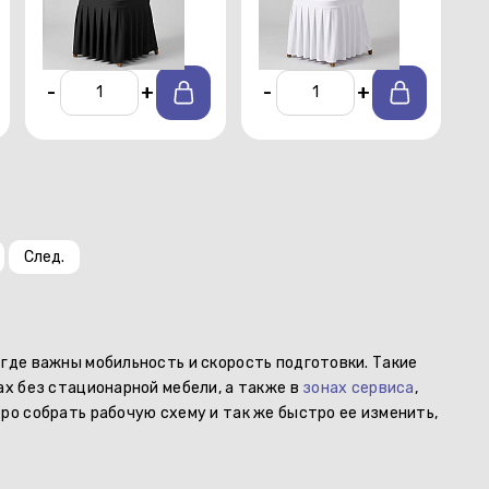
От 150 р./сутки
-
+
-
+
След.
 где важны мобильность и скорость подготовки. Такие
х без стационарной мебели, а также в
зонах сервиса
,
ро собрать рабочую схему и так же быстро ее изменить,
Ск