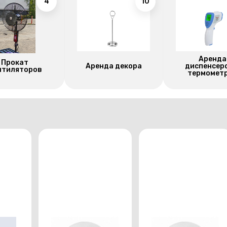
4
10
Аренда
Прокат
Аренда декора
диспенсер
нтиляторов
термомет
Тарелка
Тарелка закусочная