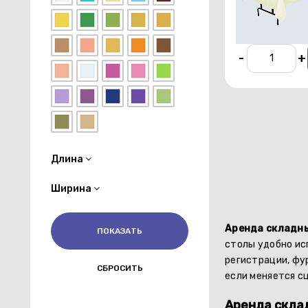
От 450 р./су
-
+
Длина
Ширина
Аренда складн
столы удобно ис
регистрации, фу
если меняется с
Аренда склад