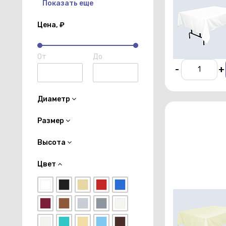
Показать еще
прямоугольна
1,5х2,5 м бело
цвета профи
Цена, ₽
От 450 р./су
От
До
-
+
Диаметр
Размер
Высота
Цвет
Скатерть
прямоугольна
1,5х2,5 м беже
цвета профи