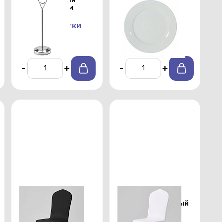
номерков 25см
закусок Chan Wave
225 мм
От 100 р./сутки
От 25 р./сутки
-
+
-
+
Стрейч чехол на
Стрейч чехол на
стул с юбкой
стул с юбкой белый
черный
От 150 р./сутки