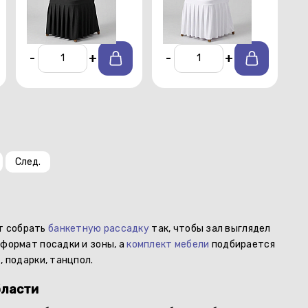
От 150 р./сутки
-
+
-
+
След.
так
т собрать
банкетную рассадку
так, чтобы зал выглядел
 формат посадки и зоны, а
комплект мебели
подбирается
Как
, подарки, танцпол.
бласти