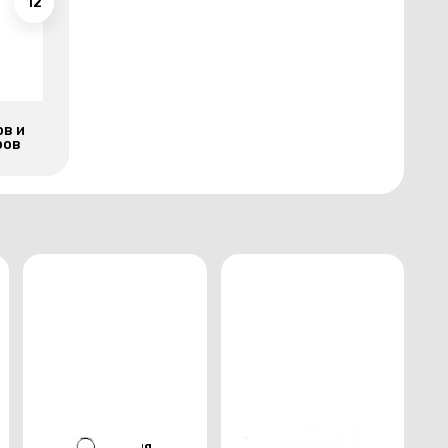
12
ов и
ров
Держатель для
Тарелка для