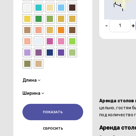
От 450 р./су
-
+
Длина
Ширина
Аренда столов 
цельно, гостям б
под количество г
Аренда столо