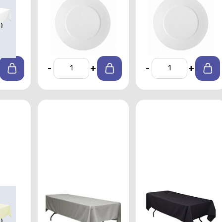
я
подстановочная
Shoenwald 28см
го
Shoenwald 32см
От 140 р./сутки
От 170 р./сутки
тки
-
+
-
+
Скатерть
Скатерть
я
прямоугольная
прямоугольная
вого
1,5х2,5 м серого
1,5х2,5 м черного
цвета профи
цвета профи