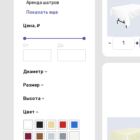
Аренда шатров
прямоугольна
1,5х2,5 м бело
Показать еще
цвета профи
Цена, ₽
От 450 р./су
-
+
От
До
Диаметр
Размер
Высота
Цвет
Скатерть
прямоугольна
1,5х2,5 м беже
цвета профи