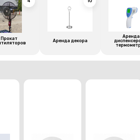
4
10
Аренда
Прокат
Аренда декора
диспенсер
нтиляторов
термомет
Тарелка
Тарелка закусочная