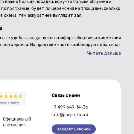
то важно больше посадки, кому-то больше общения и
 по программе: будет ли церемония на площадке, сколько
е схема, тем аккуратнее выглядит зал.
Сту
Сту
а
осо
глые удобны, когда нужен комфорт общения и симметрия
вре
 зон сервиса. На практике часто комбинируют оба типа,
Читать дальше
Связь с нами
+7 499 649-14-36
info@panprokat.ru
Официальный
поставщик
Заказать звонок