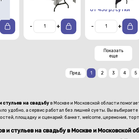
тки
От 450 р./сутки
От 450 р./сутки
-
+
-
+
Показать
еще
Пред.
1
2
3
4
5
и стульев на свадьбу
в Москве и Московской области помогае
ыло удобно, а сервис работал без лишней суеты. Вы выбираете
остей, площадку и сценарий: банкет, welcome, церемония, торт
в и стульев на свадьбу в Москве и Московской о