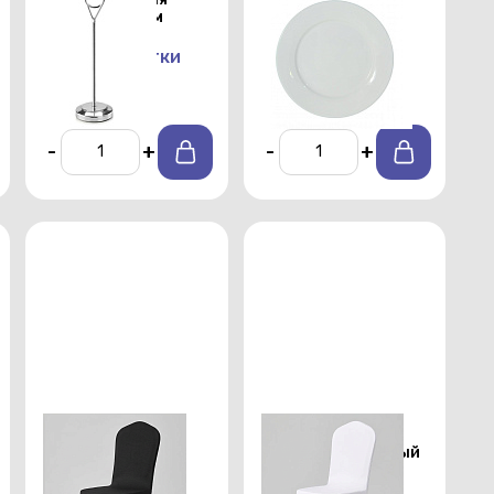
номерков 25см
закусок Chan Wave
225 мм
От 100 р./сутки
От 25 р./сутки
-
+
-
+
Стрейч чехол на
Стрейч чехол на
стул с юбкой
стул с юбкой белый
черный
От 150 р./сутки