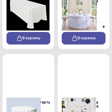
Скатерть белая
Стрейч скатерть на
3,2х2,25 м евроугол
стол д120см белая
От 1000 р./сутки
От 1200 р./сутки
-
+
-
+
В корзину
В корзину
Круглая белая скатерть
Стрейч скатерть на
диаметром 2,7 м
стол д120см черная