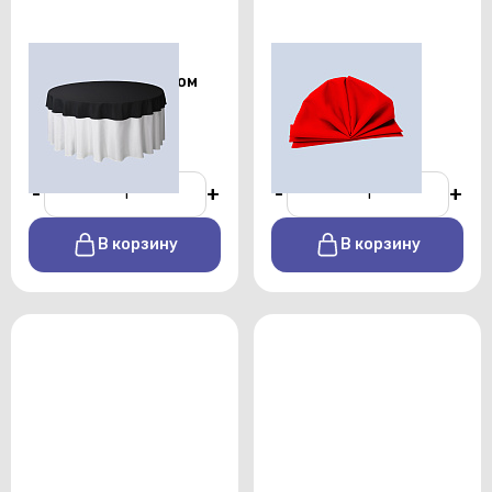
Круглая черная
Салфетка красная
скатерть диаметром
проф
2,3 м
От 70 р./сутки
От 650 р./сутки
-
+
-
+
В корзину
В корзину