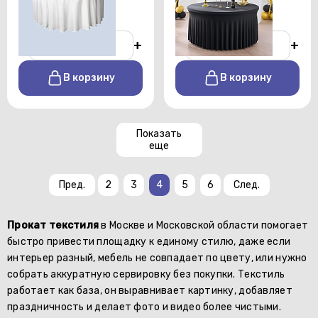
От 900 р./сутки
От 1200 р./сутки
-
+
-
+
В корзину
В корзину
Показать
еще
Пред.
2
3
4
5
6
След.
Прокат текстиля
в Москве и Московской области помогает
быстро привести площадку к единому стилю, даже если
интерьер разный, мебель не совпадает по цвету, или нужно
собрать аккуратную сервировку без покупки. Текстиль
работает как база, он выравнивает картинку, добавляет
праздничность и делает фото и видео более чистыми.