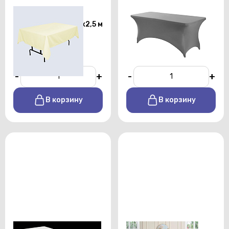
Скатерть
Стрейч чехол на стол
прямоугольная 1,5х2,5 м
180х80 светло серый
цвета шампань
От 1200 р./сутки
От 450 р./сутки
-
+
-
+
В корзину
В корзину