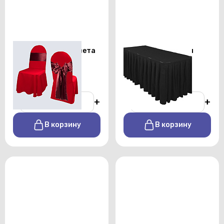
Бант бордового цвета
Черная фуршетная
юбка длиной 5,8 м
От 100 р./сутки
От 1000 р./сутки
-
+
-
+
В корзину
В корзину