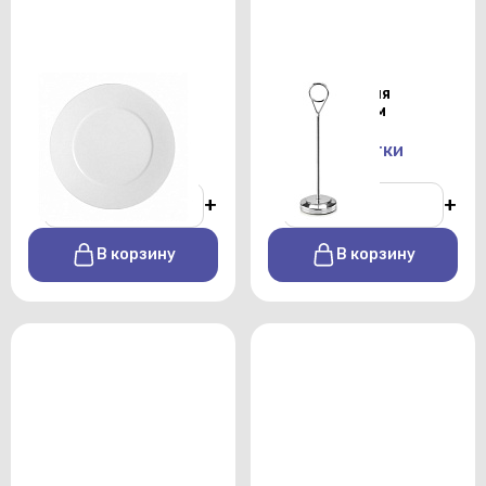
Тарелка закусочная
Держатель для
Shoenwald 28см
номерков 25см
От 140 р./сутки
От 100 р./сутки
-
+
-
+
В корзину
В корзину