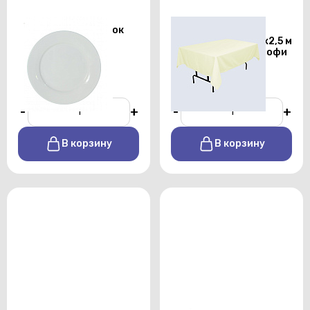
Тарелка для закусок
Скатерть
Chan Wave 225 мм
прямоугольная 1,5х2,5 м
бежевого цвета профи
От 25 р./сутки
От 450 р./сутки
-
+
-
+
В корзину
В корзину