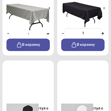
Скатерть
Скатерть
прямоугольная 1,5х2,5 м
прямоугольная 1,5х2,5 м
серого цвета профи
черного цвета профи
От 450 р./сутки
От 450 р./сутки
-
+
-
+
В корзину
В корзину
Стрейч чехол на стул с
Стрейч чехол на стул с