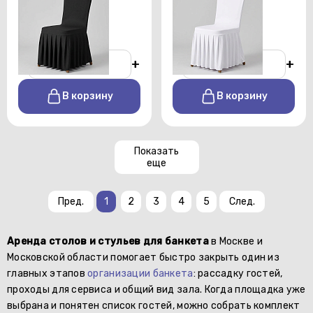
юбкой черный
юбкой белый
От 150 р./сутки
От 150 р./сутки
-
+
-
+
В корзину
В корзину
Показать
еще
Пред.
1
2
3
4
5
След.
Аренда столов и стульев для банкета
в Москве и
Московской области помогает быстро закрыть один из
главных этапов
организации банкета
: рассадку гостей,
проходы для сервиса и общий вид зала. Когда площадка уже
выбрана и понятен список гостей, можно собрать комплект