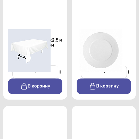
Скатерть
Тарелка
прямоугольная 1,5х2,5 м
подстановочная
белого цвета профи
Shoenwald 32см
От 450 р./сутки
От 170 р./сутки
-
+
-
+
В корзину
В корзину