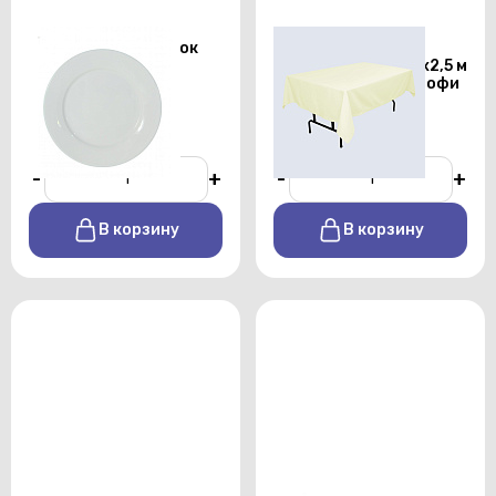
Тарелка для закусок
Скатерть
Chan Wave 225 мм
прямоугольная 1,5х2,5 м
бежевого цвета профи
От 25 р./сутки
От 450 р./сутки
-
+
-
+
В корзину
В корзину