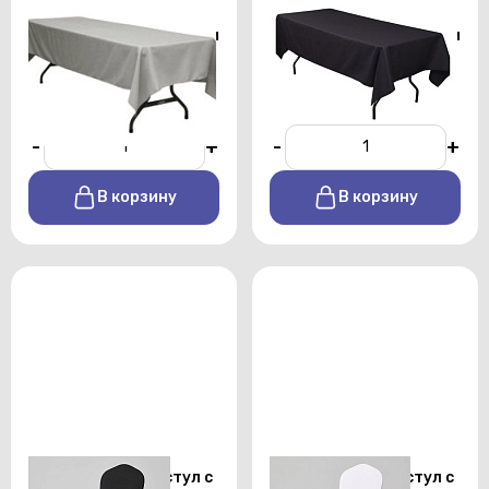
Скатерть
Скатерть
прямоугольная 1,5х2,5 м
прямоугольная 1,5х2,5 м
серого цвета профи
черного цвета профи
От 450 р./сутки
От 450 р./сутки
-
+
-
+
В корзину
В корзину
Стрейч чехол на стул с
Стрейч чехол на стул с