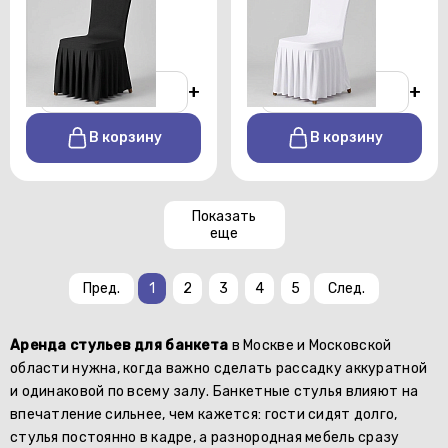
юбкой черный
юбкой белый
От 150 р./сутки
От 150 р./сутки
-
+
-
+
В корзину
В корзину
Показать
еще
Пред.
1
2
3
4
5
След.
Аренда стульев для банкета
в Москве и Московской
области нужна, когда важно сделать рассадку аккуратной
и одинаковой по всему залу. Банкетные стулья влияют на
впечатление сильнее, чем кажется: гости сидят долго,
стулья постоянно в кадре, а разнородная мебель сразу