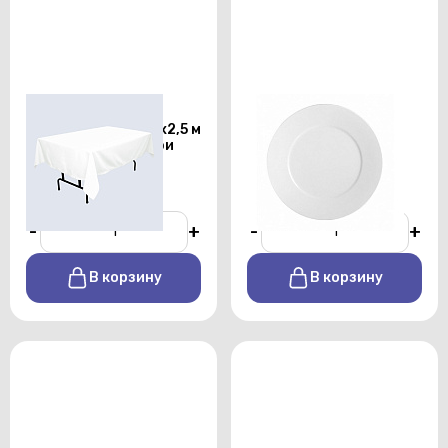
Скатерть
Тарелка
прямоугольная 1,5х2,5 м
подстановочная
белого цвета профи
Shoenwald 32см
От 450 р./сутки
От 170 р./сутки
-
+
-
+
В корзину
В корзину