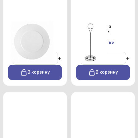
Тарелка закусочная
Держатель для
Shoenwald 28см
номерков 25см
От 140 р./сутки
От 100 р./сутки
-
+
-
+
В корзину
В корзину