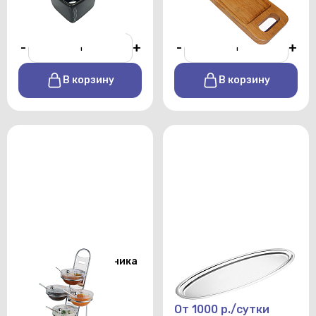
От 17 р./сутки
От 250 р./сутки
-
+
-
+
В корзину
В корзину
Этажерка 4 салатника
Овальное блюдо из
с крышкой d-14 см.
нержавеющей стали
Н-48 см В-30 см
100х34
От 1500 р./сутки
От 1000 р./сутки