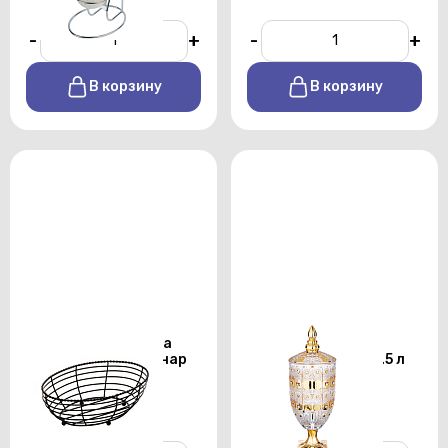
-
+
-
+
В корзину
В корзину
Корзинка для хлеба
Лимонадник с
металлическая Ринар
подставкой gold 5.5 л
280х180х100 мм
От 1200 р./сутки
От 60 р./сутки