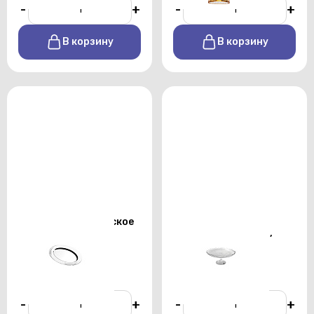
-
+
-
+
В корзину
В корзину
Блюдо металлическое
Ваза для фруктов
овальное Д50см
диаметром 280 мм,
высотой 170 мм
От 120 р./сутки
От 70 р./сутки
-
+
-
+