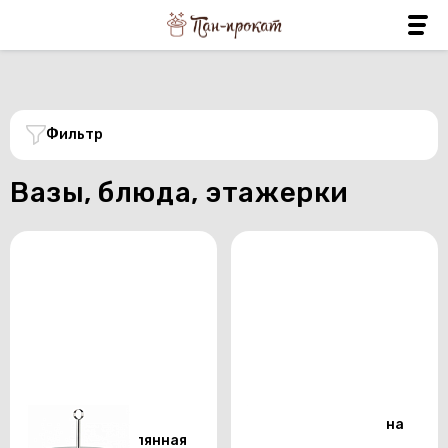
Фильтр
Вазы, блюда, этажерки
Трёхъярусная
Блюдо фуршетное на
этажерка стеклянная
ножке 255х255 мм