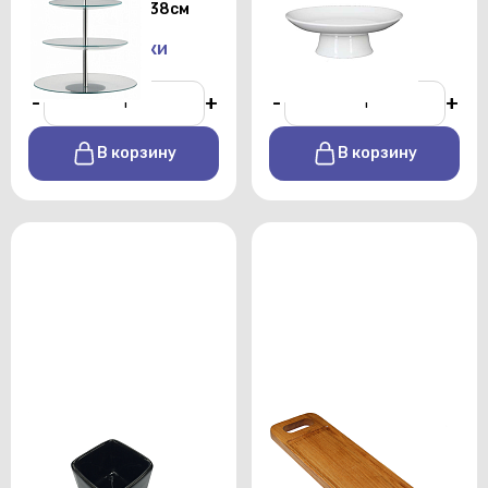
22, 26, 30 см Н=38см
Н=16,5 см
От 500 р./сутки
От 200 р./сутки
-
+
-
+
В корзину
В корзину
Ёмкость для соуса
Блюдо для подачи с
глубокая чёрная
ручками «Кадис» с
квадрат 55 мм 50 мл
бортом 470х160 мм